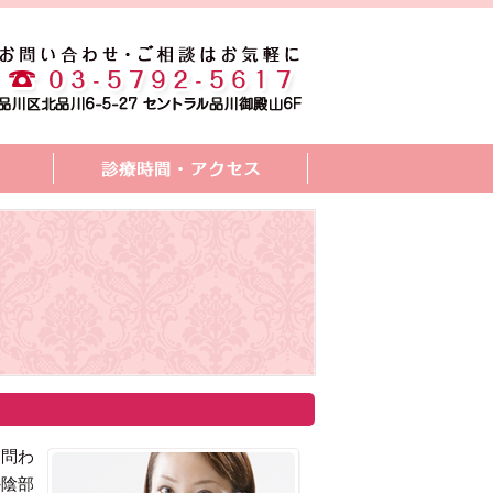
を問わ
外陰部