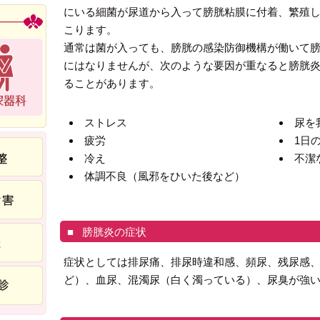
にいる細菌が尿道から入って膀胱粘膜に付着、繁殖
こります。
通常は菌が入っても、膀胱の感染防御機構が働いて
にはなりませんが、次のような要因が重なると膀胱
ることがあります。
ストレス
尿を
疲労
1日
冷え
不潔
体調不良（風邪をひいた後など）
膀胱炎の症状
症状としては排尿痛、排尿時違和感、頻尿、残尿感
ど）、血尿、混濁尿（白く濁っている）、尿臭が強