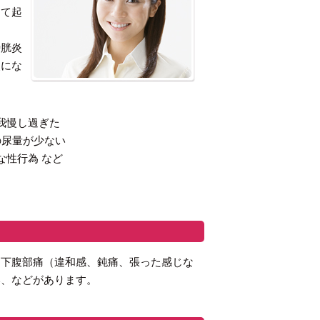
して起
膀胱炎
炎にな
我慢し過ぎた
の尿量が少ない
な性行為 など
、下腹部痛（違和感、鈍痛、張った感じな
い、などがあります。