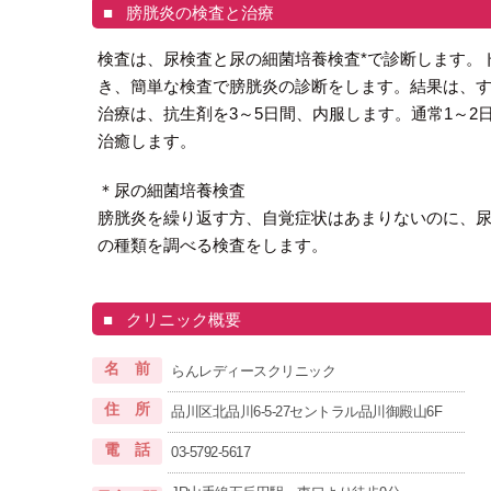
膀胱炎の検査と治療
検査は、尿検査と尿の細菌培養検査*で診断します。
き、簡単な検査で膀胱炎の診断をします。結果は、
治療は、抗生剤を3～5日間、内服します。通常1～2
治癒します。
＊尿の細菌培養検査
膀胱炎を繰り返す方、自覚症状はあまりないのに、
の種類を調べる検査をします。
クリニック概要
名 前
らんレディースクリニック
住 所
品川区北品川6-5-27セントラル品川御殿山6F
電 話
03-5792-5617