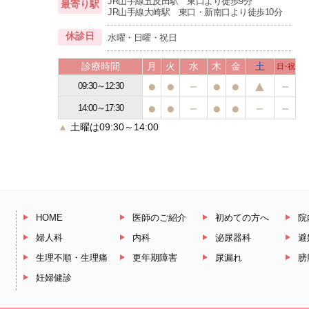
JR山手線五反田駅 東口より徒歩9分
最寄り駅
JR山手線大崎駅 東口・新南口より徒歩10分
休診日
水曜・日曜・祝日
診療時間
月
火
水
木
金
土
日・祝
●
●
－
●
●
▲
－
09:30～12:30
●
●
－
●
●
－
－
14:00～17:30
▲
土曜は09:30～14:00
HOME
医師のご紹介
初めての方へ
院
婦人科
内科
泌尿器科
避
生理不順・生理痛
更年期障害
尿漏れ
膀
妊婦健診